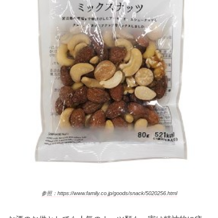
参照：https://www.family.co.jp/goods/snack/5020256.html