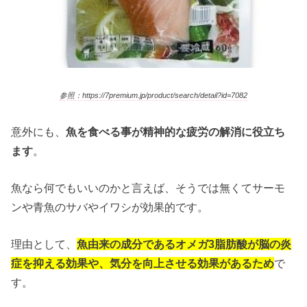
参照：https://7premium.jp/product/search/detail?id=7082
意外にも、
魚を食べる事が精神的な疲労の解消に役立ち
ます
。
魚なら何でもいいのかと言えば、そうでは無くてサーモ
ンや青魚のサバやイワシが効果的です。
理由として、
魚由来の成分であるオメガ3脂肪酸が脳の炎
症を抑える効果や、気分を向上させる効果があるため
で
す。