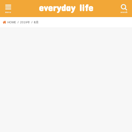
everyday life
menu
search
HOME
2019年
8月