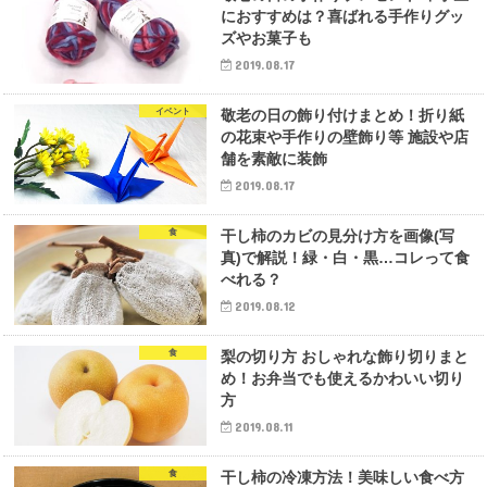
におすすめは？喜ばれる手作りグッ
ズやお菓子も
2019.08.17
イベント
敬老の日の飾り付けまとめ！折り紙
の花束や手作りの壁飾り等 施設や店
舗を素敵に装飾
2019.08.17
食
干し柿のカビの見分け方を画像(写
真)で解説！緑・白・黒…コレって食
べれる？
2019.08.12
食
梨の切り方 おしゃれな飾り切りまと
め！お弁当でも使えるかわいい切り
方
2019.08.11
食
干し柿の冷凍方法！美味しい食べ方