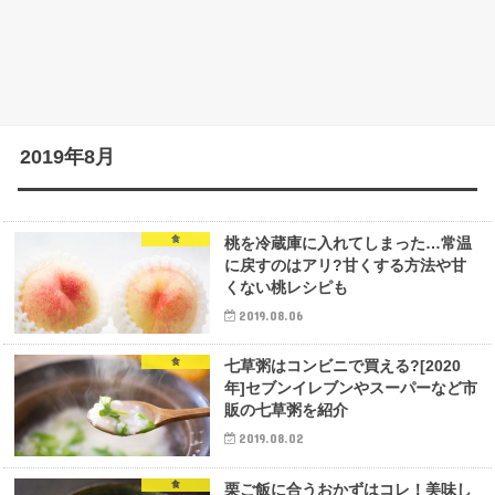
2019年8月
食
桃を冷蔵庫に入れてしまった…常温
に戻すのはアリ?甘くする方法や甘
くない桃レシピも
2019.08.06
食
七草粥はコンビニで買える?[2020
年]セブンイレブンやスーパーなど市
販の七草粥を紹介
2019.08.02
食
栗ご飯に合うおかずはコレ！美味し