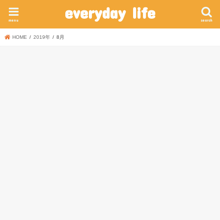
everyday life
menu
search
HOME
2019年
8月