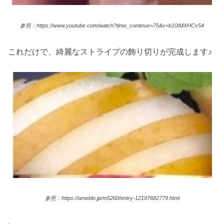
参照：https://www.youtube.com/watch?time_continue=75&v=b10IMXHCv54
これだけで、綺麗なストライプの飾り切りが完成します♪
参照：https://ameblo.jp/m5260/entry-12197682779.html