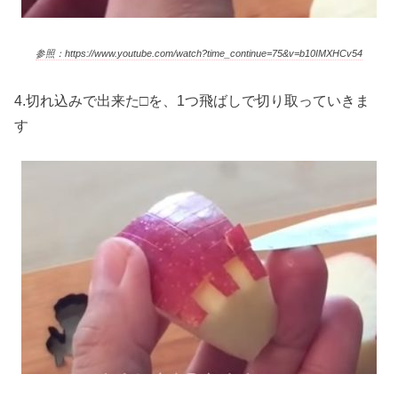
参照：https://www.youtube.com/watch?time_continue=75&v=b10IMXHCv54
4.切れ込みで出来た□を、1つ飛ばしで切り取っていきま
す