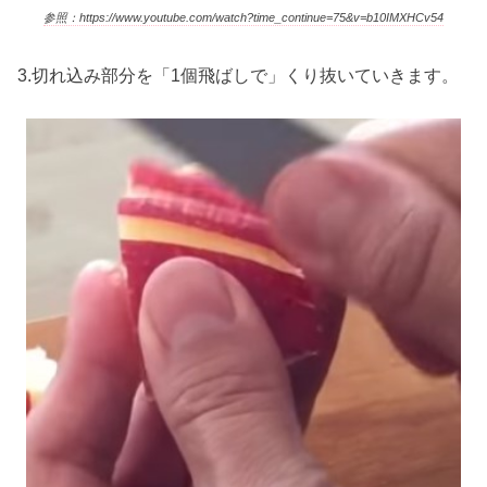
参照：https://www.youtube.com/watch?time_continue=75&v=b10IMXHCv54
3.切れ込み部分を「1個飛ばしで」くり抜いていきます。