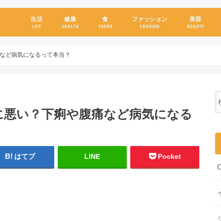
生活
健康
食
ファッション
美容
LIFE
HEALTH
FOODS
FASHION
BEAUTY
など病気になるって本当？
に悪い？下痢や腹痛など病気になる
はてブ
LINE
Pocket