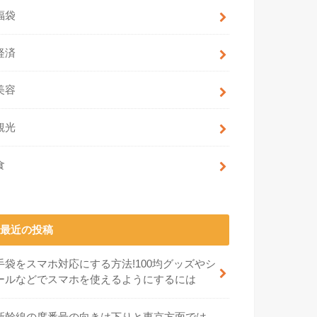
福袋
経済
美容
観光
食
最近の投稿
手袋をスマホ対応にする方法!100均グッズやシ
ールなどでスマホを使えるようにするには
新幹線の席番号の向きは下りと東京方面では