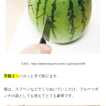
引用元：https://daidokolog.pal-system.co.jp/recipe/2386
手順２：
パカッと手で割ります。
後は、スプーンなどでくりぬいていくだけ。フルーツポ
ンチの器としても使えてとても豪華です。