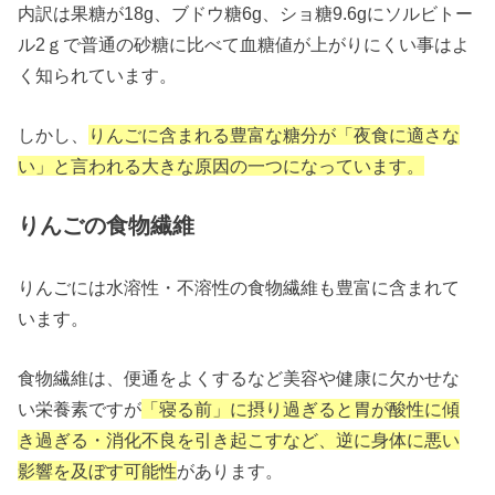
内訳は果糖が18g、ブドウ糖6g、ショ糖9.6gにソルビトー
ル2ｇで普通の砂糖に比べて血糖値が上がりにくい事はよ
く知られています。
しかし、
りんごに含まれる豊富な糖分が「夜食に適さな
い」と言われる大きな原因の一つになっています。
りんごの食物繊維
りんごには水溶性・不溶性の食物繊維も豊富に含まれて
います。
食物繊維は、便通をよくするなど美容や健康に欠かせな
い栄養素ですが
「寝る前」に摂り過ぎると胃が酸性に傾
き過ぎる・消化不良を引き起こすなど、逆に身体に悪い
影響を及ぼす可能性
があります。