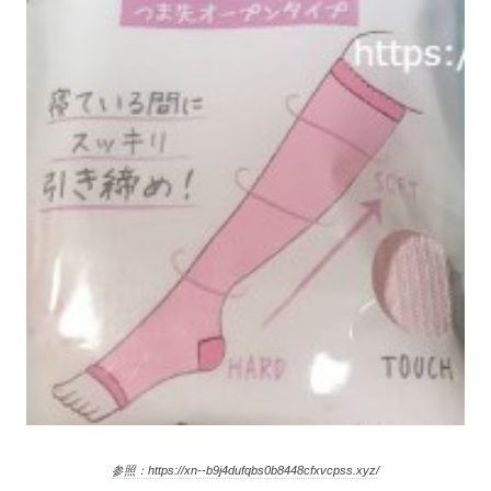
参照：https://xn--b9j4dufqbs0b8448cfxvcpss.xyz/