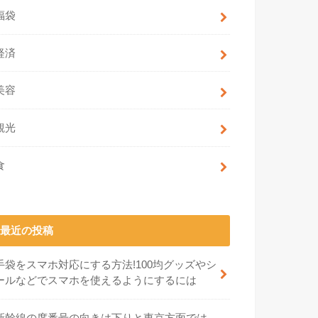
福袋
経済
美容
観光
食
最近の投稿
手袋をスマホ対応にする方法!100均グッズやシ
ールなどでスマホを使えるようにするには
新幹線の席番号の向きは下りと東京方面では