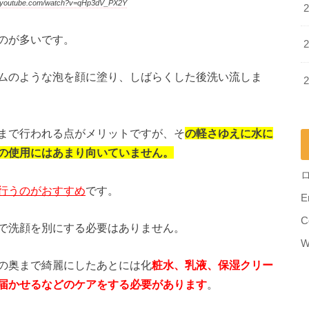
youtube.com/watch?v=qHp3dV_PX2Y
のが多いです。
ムのような泡を顔に塗り、しばらくした後洗い流しま
まで行われる点がメリットですが、そ
の軽さゆえに水に
の使用にはあまり向いていません。
行うのがおすすめ
です。
E
C
で洗顔を別にする必要はありません。
W
の奥まで綺麗にしたあとには化
粧水、乳液、保湿クリー
届かせるなどのケアをする必要があります
。