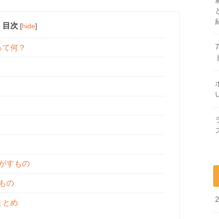
目次
[
hide
]
って何？
がすもの
もの
まとめ