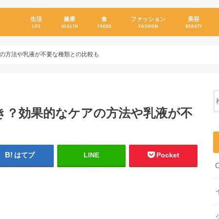
生活
健康
食
ファッション
美容
LIFE
HEALTH
FOODS
FASHION
BEAUTY
の方法や乳液が不要な種類との比較も
き？効果的なケアの方法や乳液が不
はてブ
LINE
Pocket