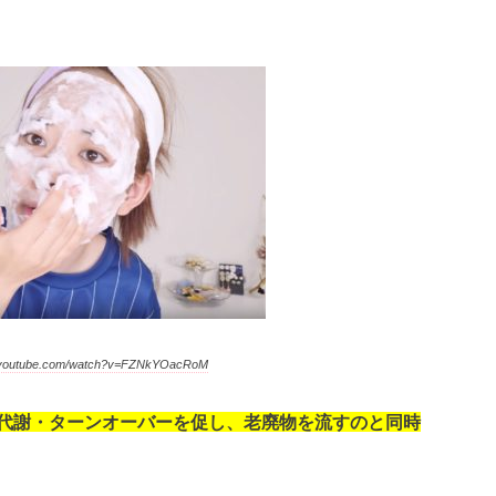
outube.com/watch?v=FZNkYOacRoM
代謝・ターンオーバーを促し、老廃物を流すのと同時