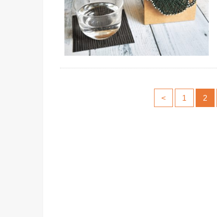
<
1
2