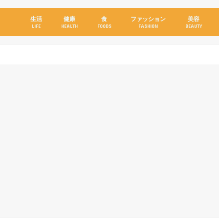
生活
健康
食
ファッション
美容
LIFE
HEALTH
FOODS
FASHION
BEAUTY