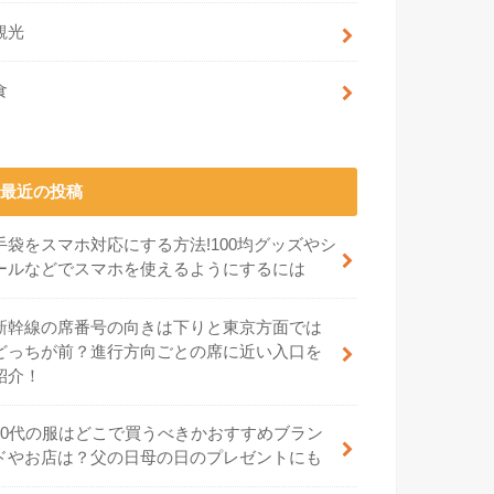
観光
食
最近の投稿
手袋をスマホ対応にする方法!100均グッズやシ
ールなどでスマホを使えるようにするには
新幹線の席番号の向きは下りと東京方面では
どっちが前？進行方向ごとの席に近い入口を
紹介！
70代の服はどこで買うべきかおすすめブラン
ドやお店は？父の日母の日のプレゼントにも