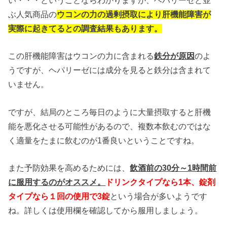
い・・・ということならわかりますが、ヘパリーゼと並
ぶ人気商品の
ウコンの力の過剰摂取により肝機能障害が
実際に起きてるとの調査結果もあります。
この肝機能障害はウコンの力に含まれる
鉄分が原因
のよ
うですが、ヘパリーゼには成分を見ると鉄分は含まれて
いません。
ですが、結局のところ毎日のように大量摂取すると肝機
能を悪化させる可能性があるので、複数本飲むのではな
く適量をたまに飲むのが1番良いということですね。
また予防効果を高めるためには、
飲酒前の30分～1時間前
に服用するのがオススメ。
ドリンクタイプなら1本、錠剤
タイプなら１回の使用で3錠
という場合が多いようです
ね。詳しくは使用欄を確認してから服用しましょう。