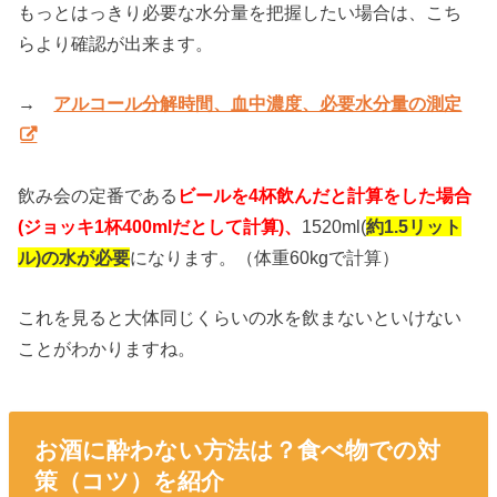
もっとはっきり必要な水分量を把握したい場合は、こち
らより確認が出来ます。
→
アルコール分解時間、血中濃度、必要水分量の測定
飲み会の定番である
ビールを4杯飲んだと計算をした場合
(ジョッキ1杯400mlだとして計算)、
1520ml(
約1.5リット
ル)の水が必要
になります。（体重60kgで計算）
これを見ると大体同じくらいの水を飲まないといけない
ことがわかりますね。
お酒に酔わない方法は？食べ物での対
策（コツ）を紹介