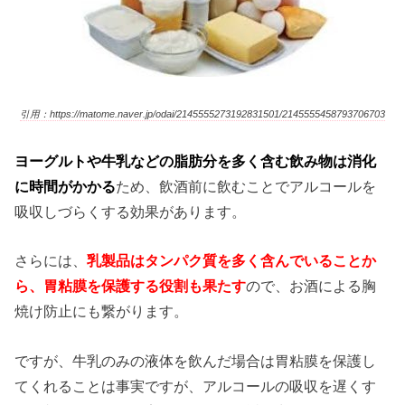
引用：https://matome.naver.jp/odai/2145555273192831501/2145555458793706703
ヨーグルトや牛乳などの脂肪分を多く含む飲み物は消化
に時間がかかる
ため、飲酒前に飲むことでアルコールを
吸収しづらくする効果があります。
さらには、
乳製品はタンパク質を多く含んでいることか
ら、胃粘膜を保護する役割も果たす
ので、お酒による胸
焼け防止にも繋がります。
ですが、牛乳のみの液体を飲んだ場合は胃粘膜を保護し
てくれることは事実ですが、アルコールの吸収を遅くす