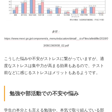
参照：
https://www.mext.go.jp/component/a_menu/education/detail/__icsFiles/afieldfile/2018/0
3/08/1360938_02.pdf
こうした悩みや不安がストレスに繋がっていますが、適
度なストレスは集中力が高まる効果もあるので、テスト
前などに感じるストレスはメリットもあるようです。
勉強や部活動での不安や悩み
学生の本分とも言える勉強や、本気で取り組んでいる部