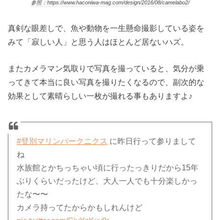
参照：https://www.haconiwa-mag.com/design/2016/08/camelabo2/
真剣な眼差しで、魚や動物を一生懸命撮影している姿を
みて「寂しい人」と思う人はほとんど居ないハズ。
またカメラマン気取りで写真を撮っていると、気分が乗
ってきて本当に良い写真を撮りたくなるので、副次的な
効果として素晴らしい一枚が撮れる事もありますよ♪
#登別マリンパークニクス
に昨日行って参りまして
ね
水族館とかちっちゃい頃に行ったっきりだから15年
ぶりくらいだったけど、大人一人でも十分楽しかっ
たな〜〜
カメラ持ってたからかもしれんけど