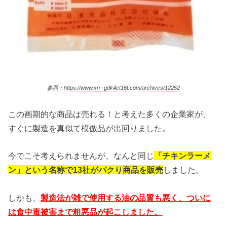
参照：https://www.xn--gdk4ct16t.com/archives/12252
この画期的な商品は売れる！と考えた多くの企業家が、
すぐに製造を真似て模倣品が出回りました。
今でこそ考えられませんが、なんと同じ
「チキンラーメ
ン」という名称で13社がパクり商品を販売
しました。
しかも、
製造法が雑で使用する油の品質も悪く、ついに
は食中毒被害まで粗悪品が起こしました。