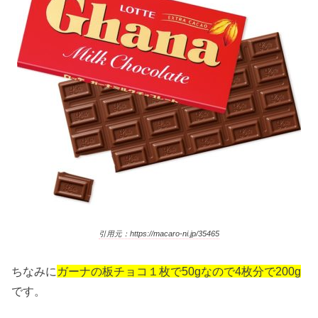
引用元：https://macaro-ni.jp/35465
ちなみに
ガーナの板チョコ１枚で50gなので4枚分で200g
です。