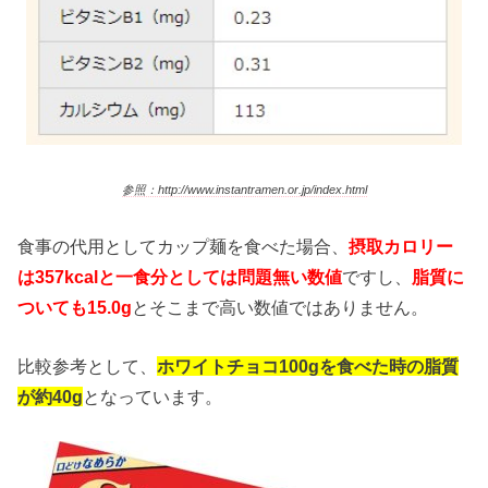
参照：http://www.instantramen.or.jp/index.html
食事の代用としてカップ麺を食べた場合、
摂取カロリー
は357kcalと一食分としては問題無い数値
ですし、
脂質に
ついても15.0g
とそこまで高い数値ではありません。
比較参考として、
ホワイトチョコ100gを食べた時の脂質
が約40g
となっています。