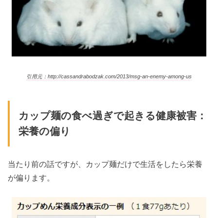
引用元：http://cassandrabodzak.com/2013/msg-an-enemy-among-us
カップ麺の食べ過ぎで起きる健康被害：
栄養の偏り
当たり前の話ですが、カップ麺だけで生活をしたら栄養
が偏ります。