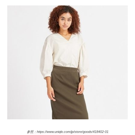
参照：https://www.uniqlo.com/jp/store/goods/418402-01