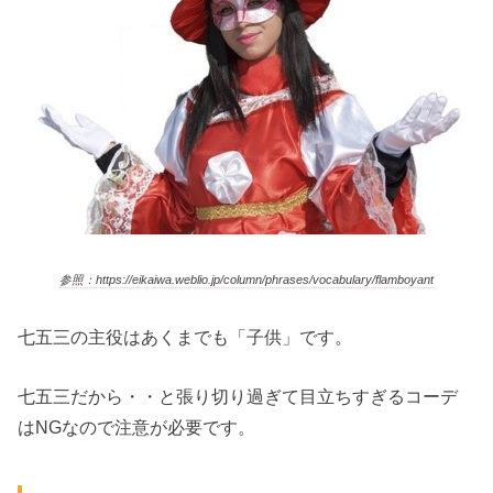
参照：https://eikaiwa.weblio.jp/column/phrases/vocabulary/flamboyant
七五三の主役はあくまでも「子供」です。
七五三だから・・と張り切り過ぎて目立ちすぎるコーデ
はNGなので注意が必要です。