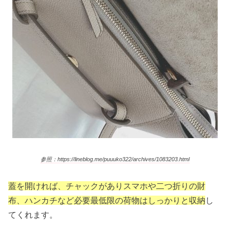
参照：https://lineblog.me/puuuko322/archives/1083203.html
蓋を開ければ、チャックがありスマホや二つ折りの財
布、ハンカチなど必要最低限の荷物はしっかりと収納
し
てくれます。