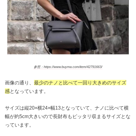
参照：https://www.buyma.com/item/42791663/
画像の通り、
最少のナノと比べて一回り大きめのサイズ
感
となっています。
サイズは縦20×横24×幅13となっていて、ナノに比べて横
幅が約5cm大きいので長財布もピッタリ収まるサイズとな
っています。