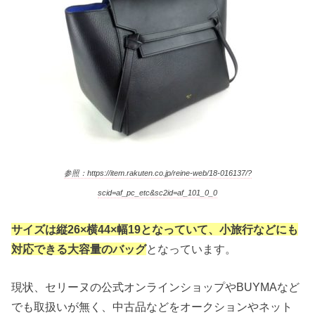
参照：https://item.rakuten.co.jp/reine-web/18-016137/?
scid=af_pc_etc&sc2id=af_101_0_0
サイズは縦26×横44×幅19となっていて、小旅行などにも
対応できる大容量のバッグ
となっています。
現状、セリーヌの公式オンラインショップやBUYMAなど
でも取扱いが無く、中古品などをオークションやネット