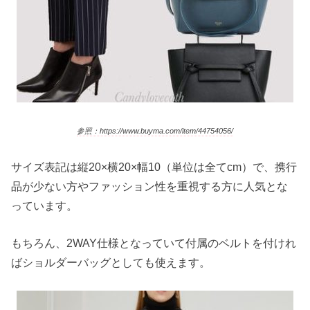
参照：https://www.buyma.com/item/44754056/
サイズ表記は縦20×横20×幅10（単位は全てcm）で、携行
品が少ない方やファッション性を重視する方に人気とな
っています。
もちろん、2WAY仕様となっていて付属のベルトを付けれ
ばショルダーバッグとしても使えます。