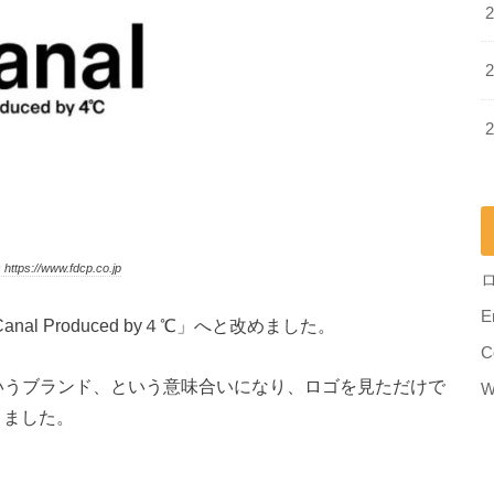
tps://www.fdcp.co.jp
E
al Produced by４℃」へと改めました。
C
いうブランド、という意味合いになり、ロゴを見ただけで
W
りました。