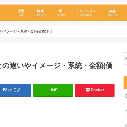
生活
健康
食
ファッション
美容
LIFE
HEALTH
FOODS
FASHION
BEAUTY
いやイメージ・系統・金額(価格)も！
cとの違いやイメージ・系統・金額(価
はてブ
LINE
Pocket