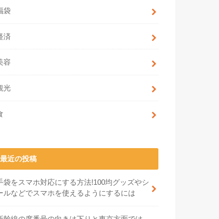
福袋
経済
美容
観光
食
最近の投稿
手袋をスマホ対応にする方法!100均グッズやシ
ールなどでスマホを使えるようにするには
新幹線の席番号の向きは下りと東京方面では