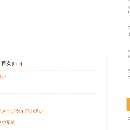
目次
[
hide
]
違い
イメージや系統の違い
ジや系統