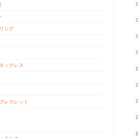
統
い
リング
：ネックレス
：ブレスレット