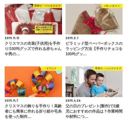
手作り・ハンドメイド
バレンタイン
2019.11.13
2019.2.1
クリスマスの衣装(子供用)を手作
ピラミッド型ペーパーボックスの
り!100均グッズで作れる赤ちゃん
ラッピング方法【手作りチョコを
や男の…
100均グッ…
イベント
手作り・ハンドメイド
2019.11.7
2019.4.26
クリスマスの飾りを手作り！高齢
父の日のプレゼント(製作)で2歳
者にも簡単に作れる折り紙や毛糸
児におすすめの作品は？作業時間
を使った制作…
や材料につ…