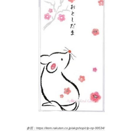
参照：https://item.rakuten.co.jp/akgshop/clp-np-99534/