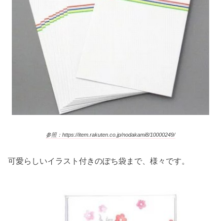
参照：https://item.rakuten.co.jp/nodakami8/10000249/
可愛らしいイラスト付きのぽち袋まで、様々です。