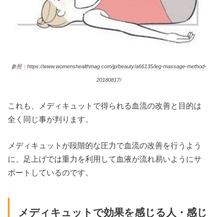
参照：https://www.womenshealthmag.com/jp/beauty/a66135/leg-massage-method-
20180817/
これも、メディキュットで得られる血流の改善と目的は
全く同じ事が判ります。
メディキュットが段階的な圧力で血流の改善を行うよう
に、足上げでは重力を利用して血液が流れ易いようにサ
ポートしているのです。
メディキュットで効果を感じる人・感じ