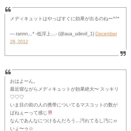
メディキュットはやっぱすぐに効果が出るのねー^^*
— rannn…* -低浮上…- (@aua_udevil_1)
December
28, 2012
おはよーん。
最近寝ながらメディキュットが効果絶大〜 スッキリ
♡♡♡
いま目の前の人の携帯についてるマスコットの数が
ぱねぇーって感じ
なんであんなにつけるんだろう…汚れてるし汚にゃ
いょ〜ゥ☆