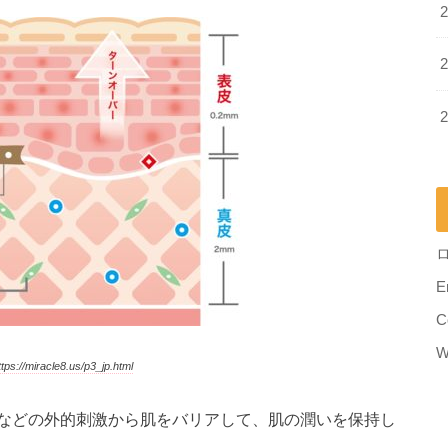
E
C
W
://miracle8.us/p3_jp.html
などの外的刺激から肌をバリアして、肌の潤いを保持し