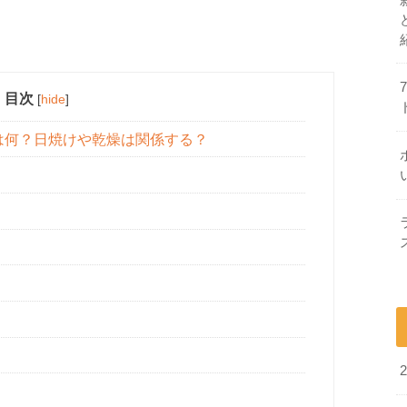
目次
[
hide
]
は何？日焼けや乾燥は関係する？