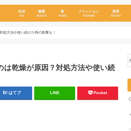
生活
健康
食
ファッション
美容
LIFE
HEALTH
FOODS
FASHION
BEAUTY
対処方法や使い続けた時の影響も！
のは乾燥が原因？対処方法や使い続
はてブ
LINE
Pocket