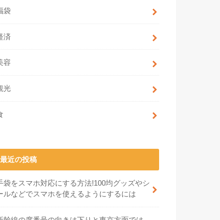
福袋
経済
美容
観光
食
最近の投稿
手袋をスマホ対応にする方法!100均グッズやシ
ールなどでスマホを使えるようにするには
新幹線の席番号の向きは下りと東京方面では