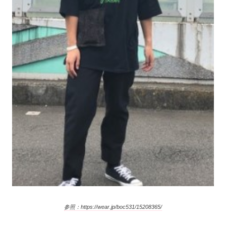
参照：https://wear.jp/boc531/15208365/