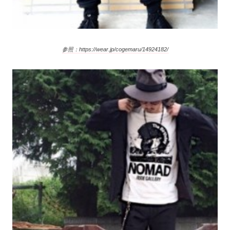
参照：https://wear.jp/cogemaru/14924182/