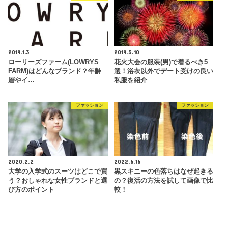
2019.1.3
2019.5.10
ローリーズファーム(LOWRYS
花火大会の服装(男)で着るべき5
FARM)はどんなブランド？年齢
選！浴衣以外でデート受けの良い
層やイ…
私服を紹介
ファッション
ファッション
2020.2.2
2022.6.16
大学の入学式のスーツはどこで買
黒スキニーの色落ちはなぜ起きる
う？おしゃれな女性ブランドと選
の？復活の方法を試して画像で比
び方のポイント
較！