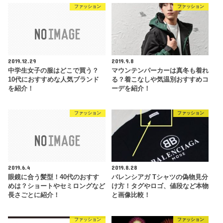
ファッション
ファッション
2019.12.29
2019.9.8
中学生女子の服はどこで買う？
マウンテンパーカーは真冬も着れ
10代におすすめな人気ブランド
る？着こなしや気温別おすすめコ
を紹介！
ーデを紹介！
ファッション
ファッション
2019.6.4
2019.8.28
眼鏡に合う髪型！40代のおすす
バレンシアガ Tシャツの偽物見分
めは？ショートやセミロングなど
け方！タグやロゴ、値段など本物
長さごとに紹介！
と画像比較！
ファッション
ファッション