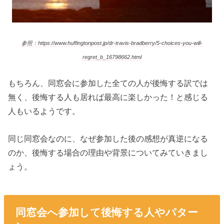
参照：https://www.huffingtonpost.jp/dr-travis-bradberry/5-choices-you-will-
regret_b_16798662.html
もちろん、同窓会に参加した全ての人が後悔する訳では
無く、後悔する人も居れば最高に楽しかった！と感じる
人もいるようです。
同じ同窓会なのに、なぜ参加した後の感想が真逆になる
のか、後悔する場合の理由や背景についてみていきまし
ょう。
同窓会へ参加して後悔する人やパター