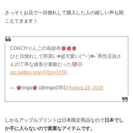
さっそくお店で一目惚れして購入した人の嬉しい声も聞
こえてきます！
COACHりんごの長財布
ひと目惚れして即買い
♥
超可愛い( *ˊᵕˋ)❅॰ॱ男性店員さ
んの丁寧な接客が素敵だった
pic.twitter.com/yFf1wyXPIK
—
ringo
(@ringo2351)
August 24, 2019
しかもアップルプリントは日本限定商品なので
日本でし
か手に入らないので貴重なアイテムです。