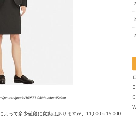
E
C
/jp/store/goods/400571-08#thumbnailSelect
W
って多少値段に変動はありますが、11,000～15,000