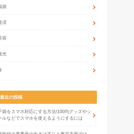
福袋
経済
美容
観光
食
最近の投稿
手袋をスマホ対応にする方法!100均グッズやシ
ールなどでスマホを使えるようにするには
新幹線の席番号の向きは下りと東京方面では