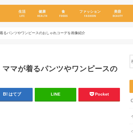
生活
健康
食
ファッション
美容
LIFE
HEALTH
FOODS
FASHION
BEAUTY
着るパンツやワンピースのおしゃれコーデを画像紹介
！ママが着るパンツやワンピースの
はてブ
LINE
Pocket