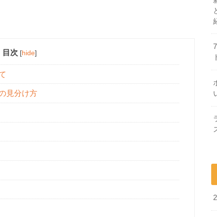
目次
[
hide
]
て
の見分け方