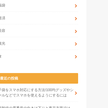
福袋
経済
美容
観光
食
最近の投稿
手袋をスマホ対応にする方法!100均グッズやシ
ールなどでスマホを使えるようにするには
新幹線の席番号の向きは下りと東京方面では