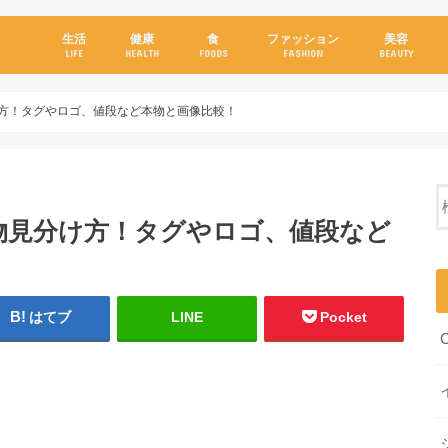
生活
健康
食
ファッション
美容
LIFE
HEALTH
FOODS
FASHION
BEAUTY
け方！タグやロゴ、値段など本物と画像比較！
物見分け方！タグやロゴ、値段など
はてブ
LINE
Pocket