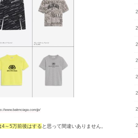
//www.balenciaga.com/jp/
4～5万前後はする
と思って間違いありません。