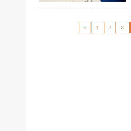
<
1
2
3