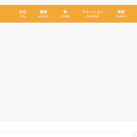
生活
健康
食
ファッション
美容
LIFE
HEALTH
FOODS
FASHION
BEAUTY