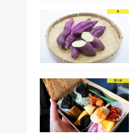
食
乗り物