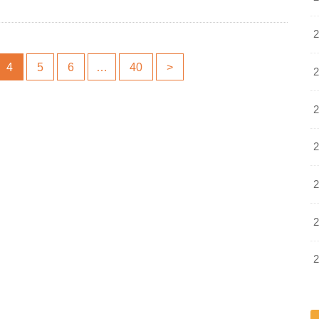
4
5
6
…
40
>