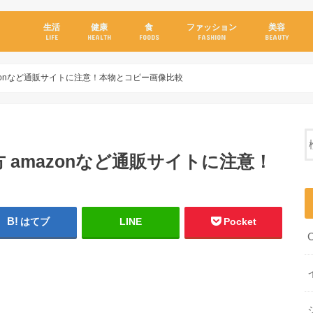
生活
健康
食
ファッション
美容
LIFE
HEALTH
FOODS
FASHION
BEAUTY
zonなど通販サイトに注意！本物とコピー画像比較
amazonなど通販サイトに注意！
はてブ
LINE
Pocket