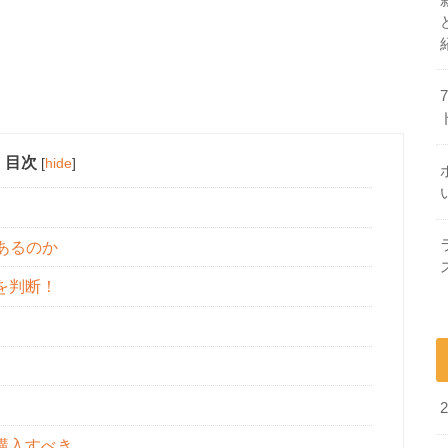
目次
[
hide
]
あるのか
を判断！
購入すべき