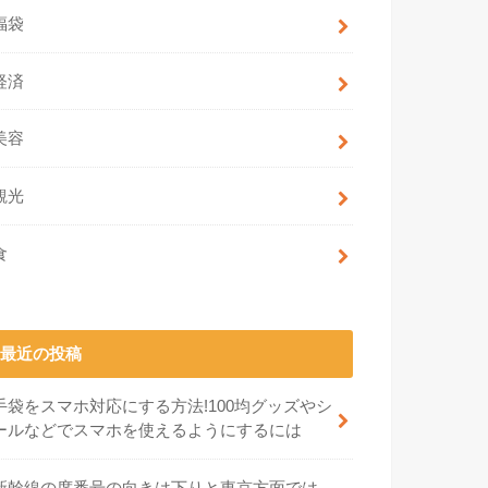
福袋
経済
美容
観光
食
最近の投稿
手袋をスマホ対応にする方法!100均グッズやシ
ールなどでスマホを使えるようにするには
新幹線の席番号の向きは下りと東京方面では