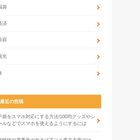
福袋
経済
美容
観光
食
最近の投稿
手袋をスマホ対応にする方法!100均グッズやシ
ールなどでスマホを使えるようにするには
新幹線の席番号の向きは下りと東京方面では