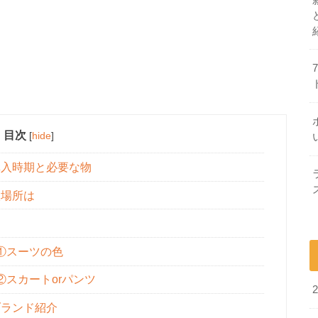
目次
[
hide
]
入時期と必要な物
入場所は
ト
①スーツの色
スカートorパンツ
ランド紹介