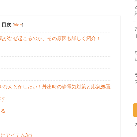
目次
[
hide
]
気がなぜ起こるのか、その原因も詳しく紹介！
ツ
をなんとかしたい！外出時の静電気対策と応急処置
がす
する
けアイテム3点