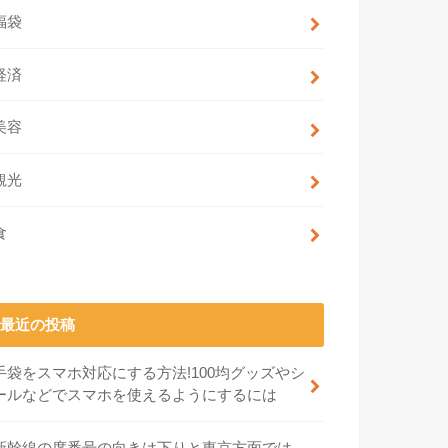
福袋
経済
美容
観光
食
最近の投稿
手袋をスマホ対応にする方法!100均グッズやシ
ールなどでスマホを使えるようにするには
新幹線の席番号の向きは下りと東京方面では