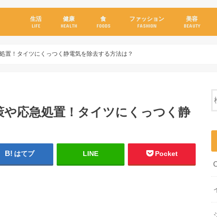
生活
健康
食
ファッション
美容
LIFE
HEALTH
FOODS
FASHION
BEAUTY
処置！タイツにくっつく静電気を除去する方法は？
策や応急処置！タイツにくっつく静
はてブ
LINE
Pocket