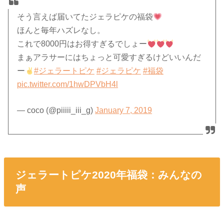
そう言えば届いてたジェラピケの福袋
ほんと毎年ハズレなし。
これで8000円はお得すぎるでしょー
まぁアラサーにはちょっと可愛すぎるけどいいんだ
ー
#ジェラートピケ
#ジェラピケ
#福袋
pic.twitter.com/1hwDPVbH4l
— coco (@piiiii_iii_g)
January 7, 2019
ジェラートピケ2020年福袋：みんなの
声