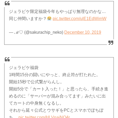
ジェラピケ限定福袋今年もやっぱり無理なのかな…
同じ仲間いますか？
pic.twitter.com/ulE1EdWimW
— ℳ♡ (@sakurachip_neko)
December 10, 2019
ジェラピケ福袋
1時間15分の闘いにやっと、終止符が打たれた。
開始15秒で公式繋がらんし。
開始5分で「カート入った！」と思ったら、手続き進
めるのに「サーバーが混み合ってます」みたいに出
てカートの中身無くなるし。
それから延々公式とウサギをPCとスマホでぽちぽ
ち…
pic.twitter.com/HLVnajNO4r