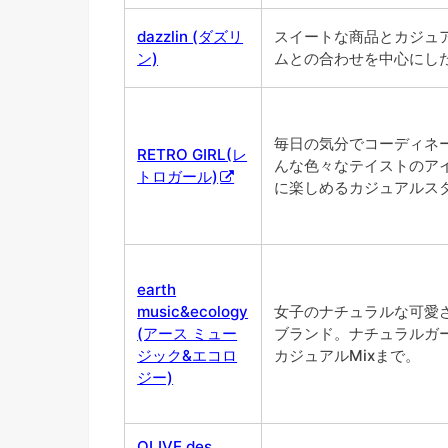
dazzlin (ダズリ
スイートな商品とカジュ
ン)
ムとの合わせを中心にし
毎日の気分でコーディネ
RETRO GIRL(レ
んな色々なテイストのア
トロガール)
に楽しめるカジュアルス
earth
music&ecology
女子のナチュラルな可愛
(アース ミュー
ブランド。ナチュラルガ
ジック&エコロ
カジュアルMixまで。
ジー)
OLIVE des