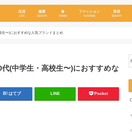
生活
健康
食
ファッション
美容
LIFE
HEALTH
FOODS
FASHION
BEAUTY
・高校生〜)におすすめな人気ブランドまとめ
20代(中学生・高校生〜)におすすめな
はてブ
LINE
Pocket