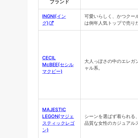
ブランド
INGNI(イン
可愛いらしく、かつクー
グ)
は例年人気トップで売り
CECIL
大人っぽさの中のエレガ
McBEE(セシル
ャル系。
マクビー)
MAJESTIC
LEGON(マジェ
シーンを選ばず着られる
スティックレゴ
品質な女性のカジュアル
ン)