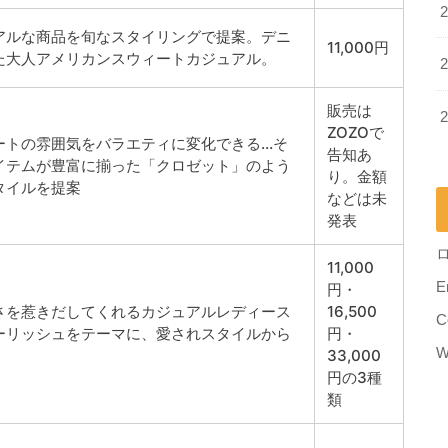
アルな商品を旬なスタイリングで提案。デニ
11,000円
た大人アメリカンスウィートカジュアル。
販売は
ZOZOで
ートの雰囲気をバラエティに変化できる…そ
告知あ
イテムが豊富に揃った「クロゼット」のよう
り。金額
タイルを提案
などは未
発表
11,000
E
円・
さを惹きだしてくれるカジュアルレディース
16,500
C
ーリッシュをテーマに、愛されスタイルから
円・
W
33,000
円の3種
類