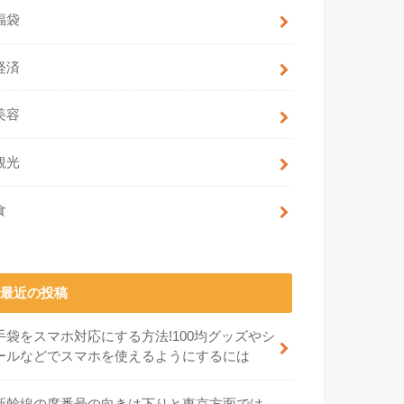
福袋
経済
美容
観光
食
最近の投稿
手袋をスマホ対応にする方法!100均グッズやシ
ールなどでスマホを使えるようにするには
新幹線の席番号の向きは下りと東京方面では