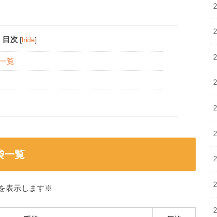
目次
[
hide
]
袋一覧
袋一覧
を表示します※