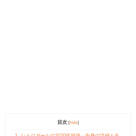
目次
[
hide
]
1
レトロガールの2020年福袋：中身の詳細と金