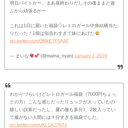
明日バイトかー。まあ昼終わりだしその後ままと遊
ぶから頑張るかー
これは1日に届いた福袋♡レトロガール中身結構当た
りだった！1個は似合わすぎて妹にあげた
pic.twitter.com/QMkE7F5AAF
— まいな
(@maina_nyan)
January 3, 2019
わかりづらいけどレトロガール福袋（7000円ちょっ
との方）こんな感じだったリュックが入っていたの
嬉しい誤算だったし、夏の服も多分1、2枚入ってい
て服がない人間には十分すぎる福袋でした。
pic.twitter.com/uKL1AJ7NTz