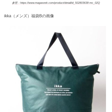
参照：https://www.magaseek.com/product/detail/id_502803638-mc_02Q
ikka（メンズ）福袋Bの画像