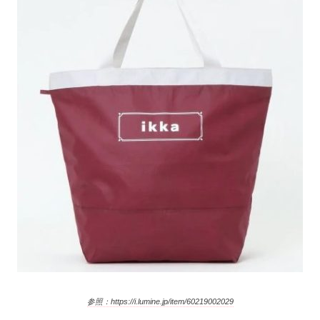
参照：https://i.lumine.jp/item/60219002029