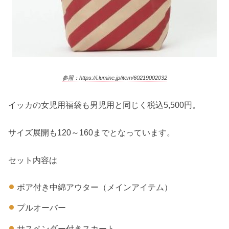
参照：https://i.lumine.jp/item/60219002032
イッカの女児用福袋も男児用と同じく税込5,500円。
サイズ展開も120～160までとなっています。
セット内容は
ボア付き中綿アウター（メインアイテム）
プルオーバー
サスペンダー付きスカート