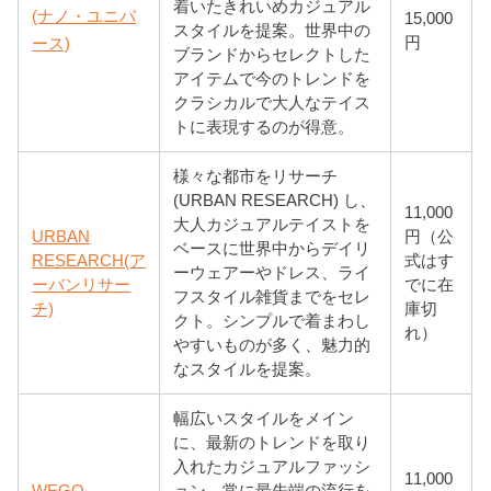
着いたきれいめカジュアル
(ナノ・ユニバ
15,000
スタイルを提案。世界中の
円
ース)
ブランドからセレクトした
アイテムで今のトレンドを
クラシカルで大人なテイス
トに表現するのが得意。
様々な都市をリサーチ
(URBAN RESEARCH) し、
11,000
大人カジュアルテイストを
URBAN
円（公
ベースに世界中からデイリ
RESEARCH(ア
式はす
ーウェアーやドレス、ライ
ーバンリサー
でに在
フスタイル雑貨までをセレ
チ)
庫切
クト。シンプルで着まわし
れ）
やすいものが多く、魅力的
なスタイルを提案。
幅広いスタイルをメイン
に、最新のトレンドを取り
入れたカジュアルファッシ
11,000
WEGO
ョン。常に最先端の流行を