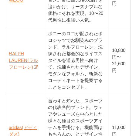
円
追いかけ、リーズナブルな
価格にそれを実現。10〜20
代男性に根強い人気。
ポニーのロゴが配されたポ
ロシャツでお馴染みのブラ
ンド、ラルフローレン。洗
10,800
RALPH
練された都会的なライフス
円〜
LAUREN(ラル
タイルを送る男性へ向け
21,600
フローレン)
て、洗練されたデザイン、
円
モダンなフォルム、斬新な
コーディネートを提案する
ことをコンセプト。
言わずと知れた、スポーツ
の代表各的ブランド。ウェ
アやシューズを中心とした
様々な種目のスポーツアイ
adidas(アディ
テムを手掛ける。機能面は
11,000
ダス)
もちろんのことデザイン性
円