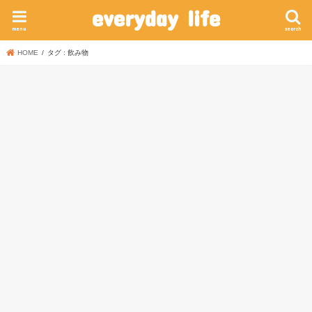
everyday life
menu
search
HOME
タグ : 飲み物