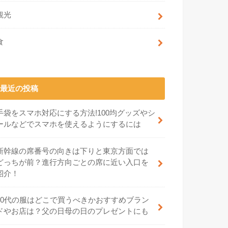
観光
食
最近の投稿
手袋をスマホ対応にする方法!100均グッズやシ
ールなどでスマホを使えるようにするには
新幹線の席番号の向きは下りと東京方面では
どっちが前？進行方向ごとの席に近い入口を
紹介！
70代の服はどこで買うべきかおすすめブラン
ドやお店は？父の日母の日のプレゼントにも