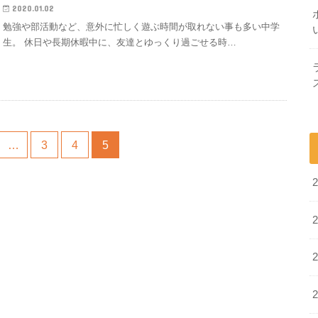
2020.01.02
勉強や部活動など、意外に忙しく遊ぶ時間が取れない事も多い中学
生。 休日や長期休暇中に、友達とゆっくり過ごせる時…
…
3
4
5