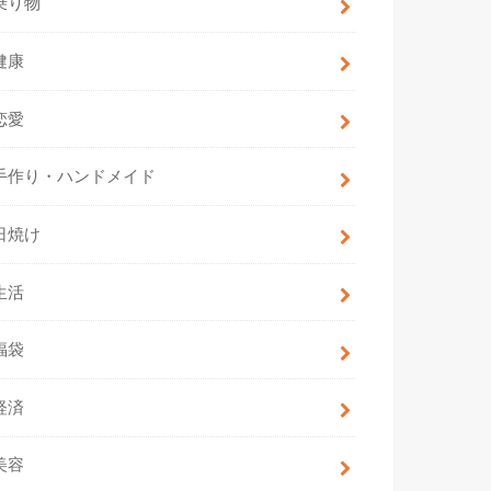
乗り物
健康
恋愛
手作り・ハンドメイド
日焼け
生活
福袋
経済
美容