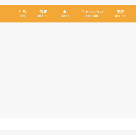
生活
健康
食
ファッション
美容
LIFE
HEALTH
FOODS
FASHION
BEAUTY