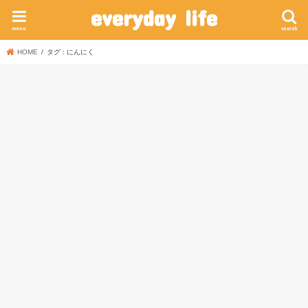
everyday life
menu
search
HOME
タグ : にんにく