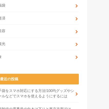
福袋
経済
美容
観光
食
最近の投稿
手袋をスマホ対応にする方法!100均グッズやシ
ールなどでスマホを使えるようにするには
新幹線の席番号の向きは下りと東京方面では