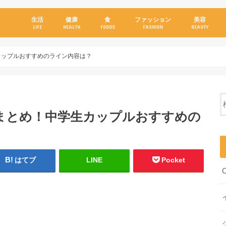
生活
健康
食
ファッション
美容
LIFE
HEALTH
FOODS
FASHION
BEAUTY
カップルおすすめのライン内容は？
題まとめ！中学生カップルおすすめの
はてブ
LINE
Pocket