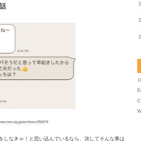
話
E
C
W
w.men-joy.jp/archives/356974
をしなきゃ！と思い込んでいるなら、決してそんな事は