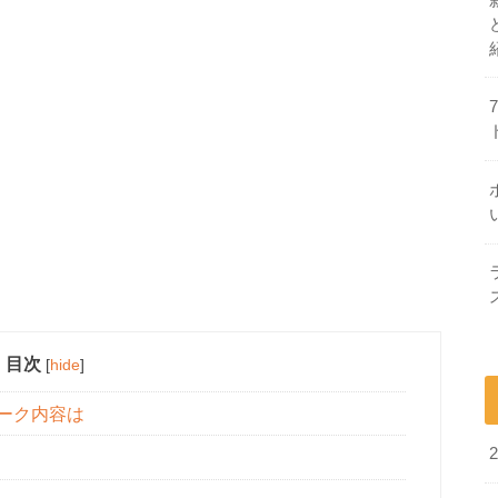
目次
[
hide
]
トーク内容は
話