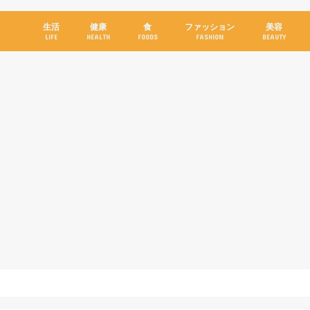
生活
健康
食
ファッション
美容
LIFE
HEALTH
FOODS
FASHION
BEAUTY