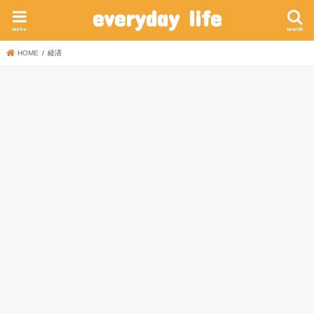
everyday life
menu
search
HOME
経済